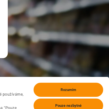
Rozumím
ké používáme,
Pouze nezbytné
na "Pouze