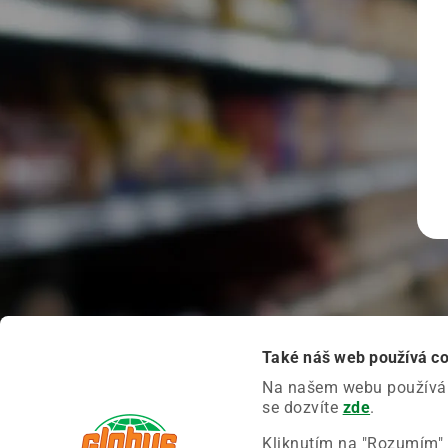
Také náš web používá c
Na našem webu používáme
se dozvíte
zde
.
Kliknutím na "Rozumím" 