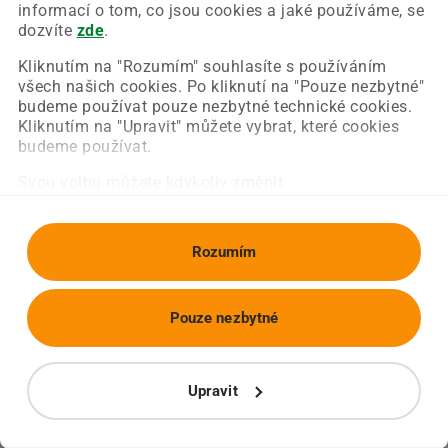
Chyba nastala na naší straně a už ji opravujeme.
informací o tom, co jsou cookies a jaké používáme, se
Zkuste prosím znovu načíst požadovanou stránku.
dozvíte
zde
.
Kliknutím na "Rozumím" souhlasíte s používáním
všech našich cookies. Po kliknutí na "Pouze nezbytné"
Obnovit stránku
Úvodní strana
budeme používat pouze nezbytné technické cookies.
Kliknutím na "Upravit" můžete vybrat, které cookies
budeme používat.
Svou volbu můžete kdykoliv změnit.
Rozumím
Pouze nezbytné
Upravit