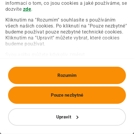
Chyba nastala na naší straně a už ji opravujeme.
informací o tom, co jsou cookies a jaké používáme, se
Zkuste prosím znovu načíst požadovanou stránku.
dozvíte
zde
.
Kliknutím na "Rozumím" souhlasíte s používáním
všech našich cookies. Po kliknutí na "Pouze nezbytné"
Obnovit stránku
Úvodní strana
budeme používat pouze nezbytné technické cookies.
Kliknutím na "Upravit" můžete vybrat, které cookies
budeme používat.
Svou volbu můžete kdykoliv změnit.
Rozumím
Pouze nezbytné
Upravit