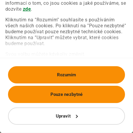
Chyba nastala na naší straně a už ji opravujeme.
informací o tom, co jsou cookies a jaké používáme, se
Zkuste prosím znovu načíst požadovanou stránku.
dozvíte
zde
.
Kliknutím na "Rozumím" souhlasíte s používáním
všech našich cookies. Po kliknutí na "Pouze nezbytné"
Obnovit stránku
Úvodní strana
budeme používat pouze nezbytné technické cookies.
Kliknutím na "Upravit" můžete vybrat, které cookies
budeme používat.
Svou volbu můžete kdykoliv změnit.
Rozumím
Pouze nezbytné
Upravit