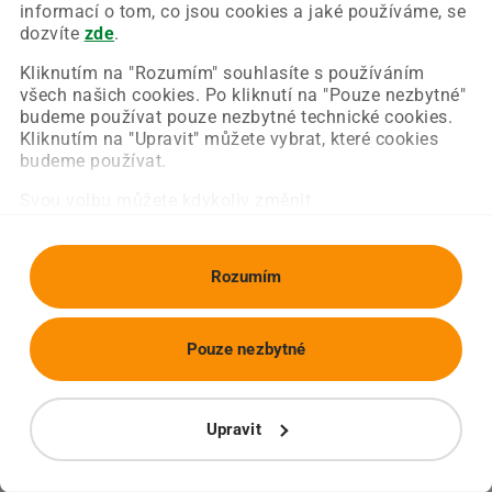
Chyba nastala na naší straně a už ji opravujeme.
informací o tom, co jsou cookies a jaké používáme, se
Zkuste prosím znovu načíst požadovanou stránku.
dozvíte
zde
.
Kliknutím na "Rozumím" souhlasíte s používáním
všech našich cookies. Po kliknutí na "Pouze nezbytné"
Obnovit stránku
Úvodní strana
budeme používat pouze nezbytné technické cookies.
Kliknutím na "Upravit" můžete vybrat, které cookies
budeme používat.
Svou volbu můžete kdykoliv změnit.
Rozumím
Pouze nezbytné
Upravit