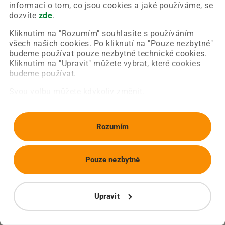
Chyba nastala na naší straně a už ji opravujeme.
informací o tom, co jsou cookies a jaké používáme, se
Zkuste prosím znovu načíst požadovanou stránku.
dozvíte
zde
.
Kliknutím na "Rozumím" souhlasíte s používáním
všech našich cookies. Po kliknutí na "Pouze nezbytné"
Obnovit stránku
Úvodní strana
budeme používat pouze nezbytné technické cookies.
Kliknutím na "Upravit" můžete vybrat, které cookies
budeme používat.
Svou volbu můžete kdykoliv změnit.
Rozumím
Pouze nezbytné
Upravit