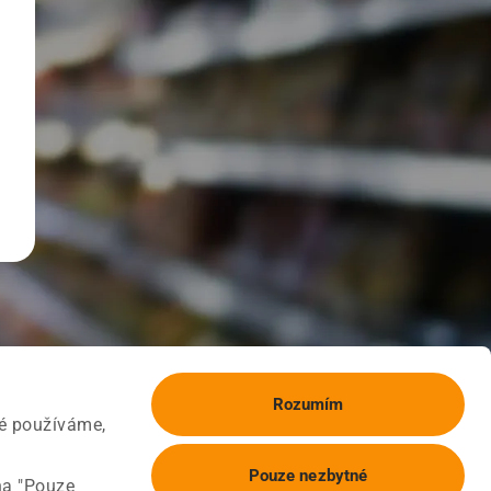
Rozumím
ké používáme,
Pouze nezbytné
na "Pouze