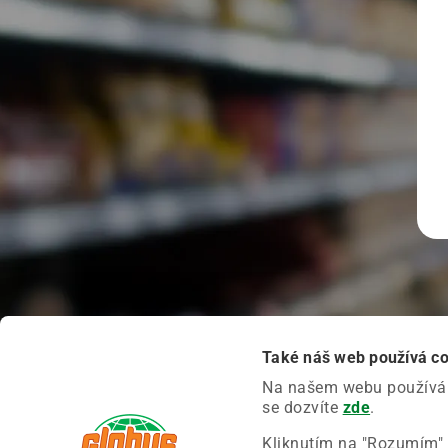
Také náš web používá c
Na našem webu používáme
se dozvíte
zde
.
Kliknutím na "Rozumím" 