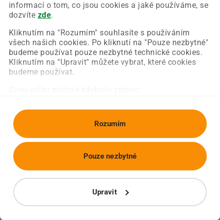
Chyba nastala na naší straně a už ji opravujeme.
informací o tom, co jsou cookies a jaké používáme, se
Zkuste prosím znovu načíst požadovanou stránku.
dozvíte
zde
.
Kliknutím na "Rozumím" souhlasíte s používáním
všech našich cookies. Po kliknutí na "Pouze nezbytné"
Obnovit stránku
Úvodní strana
budeme používat pouze nezbytné technické cookies.
Kliknutím na "Upravit" můžete vybrat, které cookies
budeme používat.
Svou volbu můžete kdykoliv změnit.
Rozumím
Pouze nezbytné
Upravit