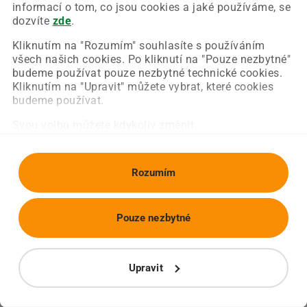
Chyba nastala na naší straně a už ji opravujeme.
informací o tom, co jsou cookies a jaké používáme, se
Zkuste prosím znovu načíst požadovanou stránku.
dozvíte
zde
.
Kliknutím na "Rozumím" souhlasíte s používáním
všech našich cookies. Po kliknutí na "Pouze nezbytné"
Obnovit stránku
Úvodní strana
budeme používat pouze nezbytné technické cookies.
Kliknutím na "Upravit" můžete vybrat, které cookies
budeme používat.
Svou volbu můžete kdykoliv změnit.
Rozumím
Pouze nezbytné
Upravit