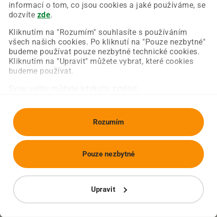
Chyba nastala na naší straně a už ji opravujeme.
informací o tom, co jsou cookies a jaké používáme, se
Zkuste prosím znovu načíst požadovanou stránku.
dozvíte
zde
.
Kliknutím na "Rozumím" souhlasíte s používáním
všech našich cookies. Po kliknutí na "Pouze nezbytné"
Obnovit stránku
Úvodní strana
budeme používat pouze nezbytné technické cookies.
Kliknutím na "Upravit" můžete vybrat, které cookies
budeme používat.
Svou volbu můžete kdykoliv změnit.
Rozumím
Pouze nezbytné
Upravit