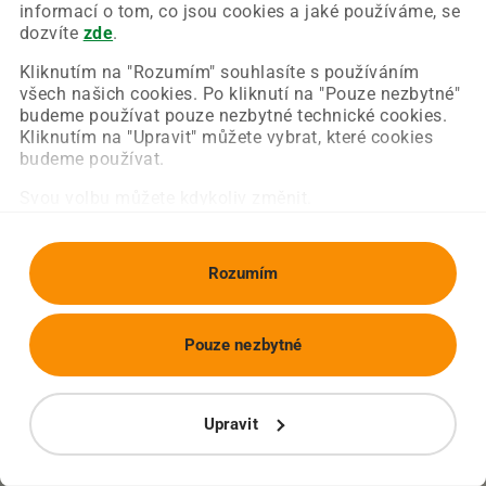
Chyba nastala na naší straně a už ji opravujeme.
informací o tom, co jsou cookies a jaké používáme, se
Zkuste prosím znovu načíst požadovanou stránku.
dozvíte
zde
.
Kliknutím na "Rozumím" souhlasíte s používáním
všech našich cookies. Po kliknutí na "Pouze nezbytné"
Obnovit stránku
Úvodní strana
budeme používat pouze nezbytné technické cookies.
Kliknutím na "Upravit" můžete vybrat, které cookies
budeme používat.
Svou volbu můžete kdykoliv změnit.
Rozumím
Pouze nezbytné
Upravit