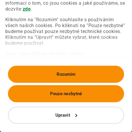
Chyba nastala na naší straně a už ji opravujeme.
informací o tom, co jsou cookies a jaké používáme, se
Zkuste prosím znovu načíst požadovanou stránku.
dozvíte
zde
.
Kliknutím na "Rozumím" souhlasíte s používáním
všech našich cookies. Po kliknutí na "Pouze nezbytné"
Obnovit stránku
Úvodní strana
budeme používat pouze nezbytné technické cookies.
Kliknutím na "Upravit" můžete vybrat, které cookies
budeme používat.
Svou volbu můžete kdykoliv změnit.
Rozumím
Pouze nezbytné
Upravit