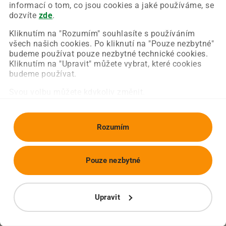
Chyba nastala na naší straně a už ji opravujeme.
informací o tom, co jsou cookies a jaké používáme, se
Zkuste prosím znovu načíst požadovanou stránku.
dozvíte
zde
.
Kliknutím na "Rozumím" souhlasíte s používáním
všech našich cookies. Po kliknutí na "Pouze nezbytné"
Obnovit stránku
Úvodní strana
budeme používat pouze nezbytné technické cookies.
Kliknutím na "Upravit" můžete vybrat, které cookies
budeme používat.
Svou volbu můžete kdykoliv změnit.
Rozumím
Pouze nezbytné
Upravit