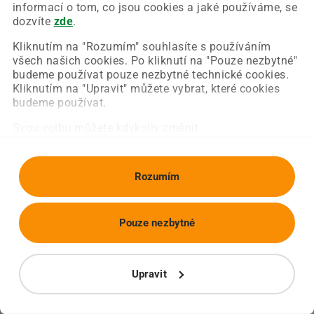
Chyba nastala na naší straně a už ji opravujeme.
informací o tom, co jsou cookies a jaké používáme, se
Zkuste prosím znovu načíst požadovanou stránku.
dozvíte
zde
.
Kliknutím na "Rozumím" souhlasíte s používáním
všech našich cookies. Po kliknutí na "Pouze nezbytné"
Obnovit stránku
Úvodní strana
budeme používat pouze nezbytné technické cookies.
Kliknutím na "Upravit" můžete vybrat, které cookies
budeme používat.
Svou volbu můžete kdykoliv změnit.
Rozumím
Pouze nezbytné
Upravit