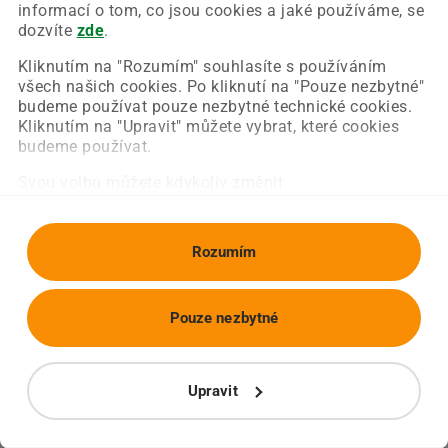
Chyba nastala na naší straně a už ji opravujeme.
informací o tom, co jsou cookies a jaké používáme, se
Zkuste prosím znovu načíst požadovanou stránku.
dozvíte
zde
.
Kliknutím na "Rozumím" souhlasíte s používáním
všech našich cookies. Po kliknutí na "Pouze nezbytné"
Obnovit stránku
Úvodní strana
budeme používat pouze nezbytné technické cookies.
Kliknutím na "Upravit" můžete vybrat, které cookies
budeme používat.
Svou volbu můžete kdykoliv změnit.
Rozumím
Pouze nezbytné
Upravit