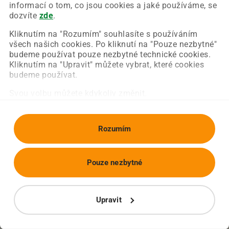
Chyba nastala na naší straně a už ji opravujeme.
informací o tom, co jsou cookies a jaké používáme, se
Zkuste prosím znovu načíst požadovanou stránku.
dozvíte
zde
.
Kliknutím na "Rozumím" souhlasíte s používáním
všech našich cookies. Po kliknutí na "Pouze nezbytné"
Obnovit stránku
Úvodní strana
budeme používat pouze nezbytné technické cookies.
Kliknutím na "Upravit" můžete vybrat, které cookies
budeme používat.
Svou volbu můžete kdykoliv změnit.
Rozumím
Pouze nezbytné
Upravit