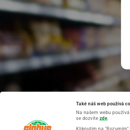
Také náš web používá c
Na našem webu používáme
se dozvíte
zde
.
Kliknutím na "Rozumím" 