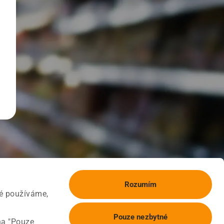
Rozumím
ké používáme,
Pouze nezbytné
na "Pouze