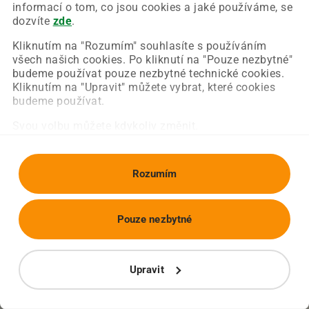
Chyba nastala na naší straně a už ji opravujeme.
informací o tom, co jsou cookies a jaké používáme, se
Zkuste prosím znovu načíst požadovanou stránku.
dozvíte
zde
.
Kliknutím na "Rozumím" souhlasíte s používáním
všech našich cookies. Po kliknutí na "Pouze nezbytné"
Obnovit stránku
Úvodní strana
budeme používat pouze nezbytné technické cookies.
Kliknutím na "Upravit" můžete vybrat, které cookies
budeme používat.
Svou volbu můžete kdykoliv změnit.
Rozumím
Pouze nezbytné
Upravit