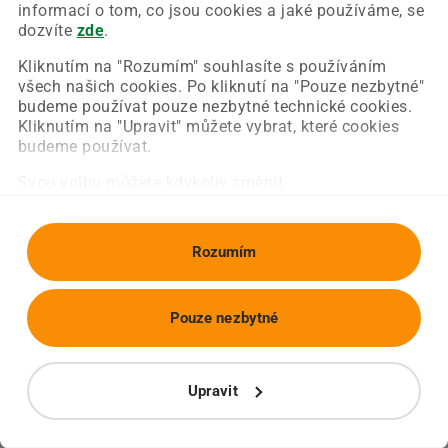
Chyba nastala na naší straně a už ji opravujeme.
informací o tom, co jsou cookies a jaké používáme, se
Zkuste prosím znovu načíst požadovanou stránku.
dozvíte
zde
.
Kliknutím na "Rozumím" souhlasíte s používáním
všech našich cookies. Po kliknutí na "Pouze nezbytné"
Obnovit stránku
Úvodní strana
budeme používat pouze nezbytné technické cookies.
Kliknutím na "Upravit" můžete vybrat, které cookies
budeme používat.
Svou volbu můžete kdykoliv změnit.
Rozumím
Pouze nezbytné
Upravit