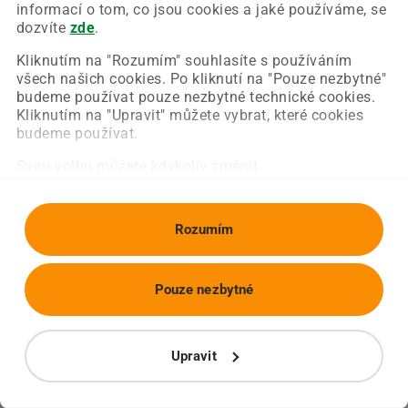
Chyba nastala na naší straně a už ji opravujeme.
informací o tom, co jsou cookies a jaké používáme, se
Zkuste prosím znovu načíst požadovanou stránku.
dozvíte
zde
.
Kliknutím na "Rozumím" souhlasíte s používáním
všech našich cookies. Po kliknutí na "Pouze nezbytné"
Obnovit stránku
Úvodní strana
budeme používat pouze nezbytné technické cookies.
Kliknutím na "Upravit" můžete vybrat, které cookies
budeme používat.
Svou volbu můžete kdykoliv změnit.
Rozumím
Pouze nezbytné
Upravit