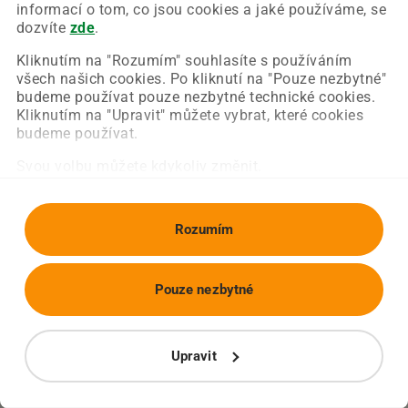
Chyba nastala na naší straně a už ji opravujeme.
informací o tom, co jsou cookies a jaké používáme, se
Zkuste prosím znovu načíst požadovanou stránku.
dozvíte
zde
.
Kliknutím na "Rozumím" souhlasíte s používáním
všech našich cookies. Po kliknutí na "Pouze nezbytné"
Obnovit stránku
Úvodní strana
budeme používat pouze nezbytné technické cookies.
Kliknutím na "Upravit" můžete vybrat, které cookies
budeme používat.
Svou volbu můžete kdykoliv změnit.
Rozumím
Pouze nezbytné
Upravit