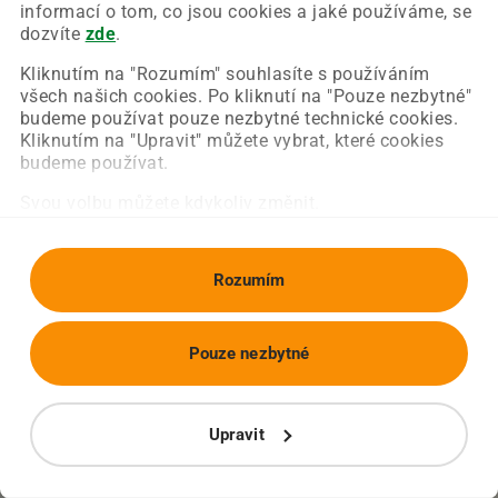
Chyba nastala na naší straně a už ji opravujeme.
informací o tom, co jsou cookies a jaké používáme, se
Zkuste prosím znovu načíst požadovanou stránku.
dozvíte
zde
.
Kliknutím na "Rozumím" souhlasíte s používáním
všech našich cookies. Po kliknutí na "Pouze nezbytné"
Obnovit stránku
Úvodní strana
budeme používat pouze nezbytné technické cookies.
Kliknutím na "Upravit" můžete vybrat, které cookies
budeme používat.
Svou volbu můžete kdykoliv změnit.
Rozumím
Pouze nezbytné
Upravit