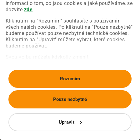
Chyba nastala na naší straně a už ji opravujeme.
informací o tom, co jsou cookies a jaké používáme, se
Zkuste prosím znovu načíst požadovanou stránku.
dozvíte
zde
.
Kliknutím na "Rozumím" souhlasíte s používáním
všech našich cookies. Po kliknutí na "Pouze nezbytné"
Obnovit stránku
Úvodní strana
budeme používat pouze nezbytné technické cookies.
Kliknutím na "Upravit" můžete vybrat, které cookies
budeme používat.
Svou volbu můžete kdykoliv změnit.
Rozumím
Pouze nezbytné
Upravit