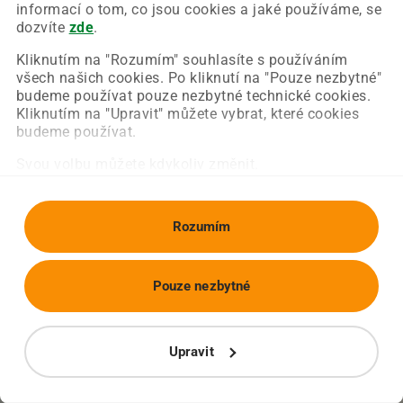
Chyba nastala na naší straně a už ji opravujeme.
informací o tom, co jsou cookies a jaké používáme, se
Zkuste prosím znovu načíst požadovanou stránku.
dozvíte
zde
.
Kliknutím na "Rozumím" souhlasíte s používáním
všech našich cookies. Po kliknutí na "Pouze nezbytné"
Obnovit stránku
Úvodní strana
budeme používat pouze nezbytné technické cookies.
Kliknutím na "Upravit" můžete vybrat, které cookies
budeme používat.
Svou volbu můžete kdykoliv změnit.
Rozumím
Pouze nezbytné
Upravit