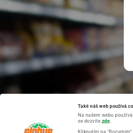
Také náš web používá c
Na našem webu používáme
se dozvíte
zde
.
Kliknutím na "Rozumím" 