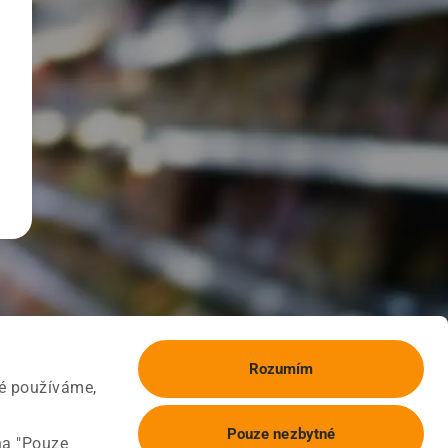
Rozumím
ké používáme,
Pouze nezbytné
na "Pouze