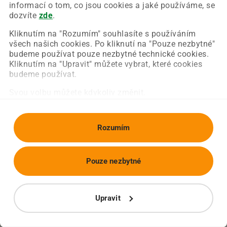
Chyba nastala na naší straně a už ji opravujeme.
informací o tom, co jsou cookies a jaké používáme, se
Zkuste prosím znovu načíst požadovanou stránku.
dozvíte
zde
.
Kliknutím na "Rozumím" souhlasíte s používáním
všech našich cookies. Po kliknutí na "Pouze nezbytné"
Obnovit stránku
Úvodní strana
budeme používat pouze nezbytné technické cookies.
Kliknutím na "Upravit" můžete vybrat, které cookies
budeme používat.
Svou volbu můžete kdykoliv změnit.
Rozumím
Pouze nezbytné
Upravit