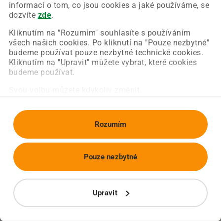
Chyba nastala na naší straně a už ji opravujeme.
informací o tom, co jsou cookies a jaké používáme, se
Zkuste prosím znovu načíst požadovanou stránku.
dozvíte
zde
.
Kliknutím na "Rozumím" souhlasíte s používáním
všech našich cookies. Po kliknutí na "Pouze nezbytné"
Obnovit stránku
Úvodní strana
budeme používat pouze nezbytné technické cookies.
Kliknutím na "Upravit" můžete vybrat, které cookies
budeme používat.
Svou volbu můžete kdykoliv změnit.
Rozumím
Pouze nezbytné
Upravit