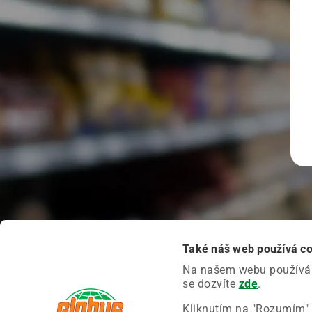
Také náš web používá c
Na našem webu používáme
se dozvíte
zde
.
Kliknutím na "Rozumím" 