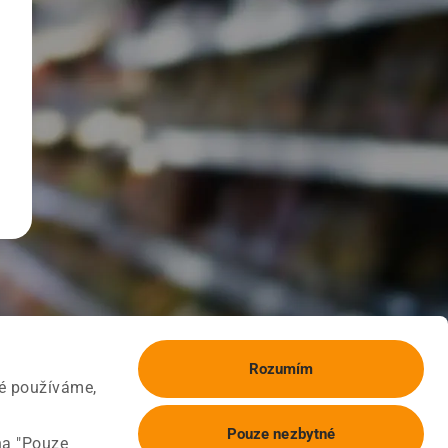
Rozumím
ké používáme,
Pouze nezbytné
na "Pouze