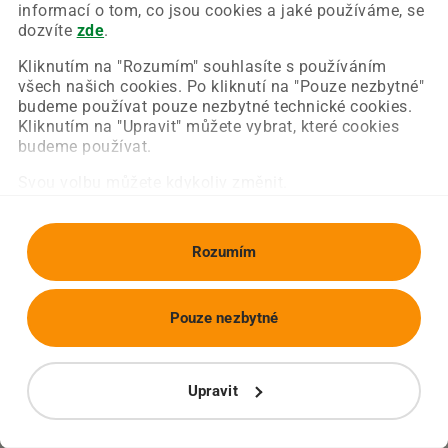
Chyba nastala na naší straně a už ji opravujeme.
informací o tom, co jsou cookies a jaké používáme, se
Zkuste prosím znovu načíst požadovanou stránku.
dozvíte
zde
.
Kliknutím na "Rozumím" souhlasíte s používáním
všech našich cookies. Po kliknutí na "Pouze nezbytné"
Obnovit stránku
Úvodní strana
budeme používat pouze nezbytné technické cookies.
Kliknutím na "Upravit" můžete vybrat, které cookies
budeme používat.
Svou volbu můžete kdykoliv změnit.
Rozumím
Pouze nezbytné
Upravit