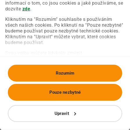
Chyba nastala na naší straně a už ji opravujeme.
informací o tom, co jsou cookies a jaké používáme, se
Zkuste prosím znovu načíst požadovanou stránku.
dozvíte
zde
.
Kliknutím na "Rozumím" souhlasíte s používáním
všech našich cookies. Po kliknutí na "Pouze nezbytné"
Obnovit stránku
Úvodní strana
budeme používat pouze nezbytné technické cookies.
Kliknutím na "Upravit" můžete vybrat, které cookies
budeme používat.
Svou volbu můžete kdykoliv změnit.
Rozumím
Pouze nezbytné
Upravit