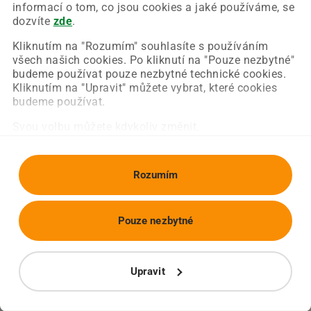
Chyba nastala na naší straně a už ji opravujeme.
informací o tom, co jsou cookies a jaké používáme, se
Zkuste prosím znovu načíst požadovanou stránku.
dozvíte
zde
.
Kliknutím na "Rozumím" souhlasíte s používáním
všech našich cookies. Po kliknutí na "Pouze nezbytné"
Obnovit stránku
Úvodní strana
budeme používat pouze nezbytné technické cookies.
Kliknutím na "Upravit" můžete vybrat, které cookies
budeme používat.
Svou volbu můžete kdykoliv změnit.
Rozumím
Pouze nezbytné
Upravit