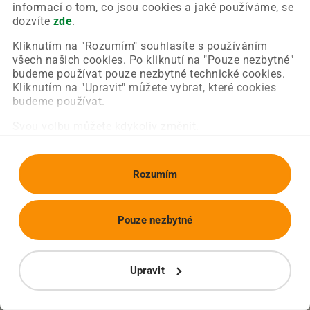
Chyba nastala na naší straně a už ji opravujeme.
informací o tom, co jsou cookies a jaké používáme, se
Zkuste prosím znovu načíst požadovanou stránku.
dozvíte
zde
.
Kliknutím na "Rozumím" souhlasíte s používáním
všech našich cookies. Po kliknutí na "Pouze nezbytné"
Obnovit stránku
Úvodní strana
budeme používat pouze nezbytné technické cookies.
Kliknutím na "Upravit" můžete vybrat, které cookies
budeme používat.
Svou volbu můžete kdykoliv změnit.
Rozumím
Pouze nezbytné
Upravit