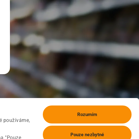
Rozumím
ké používáme,
Pouze nezbytné
na "Pouze