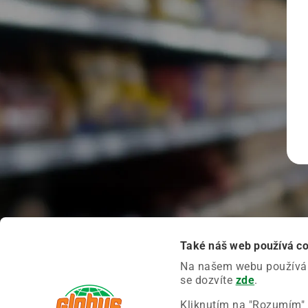
Také náš web používá c
Na našem webu používáme
se dozvíte
zde
.
Kliknutím na "Rozumím" 