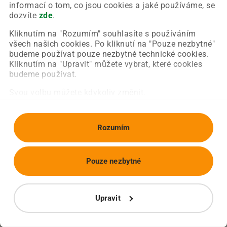
Chyba nastala na naší straně a už ji opravujeme.
informací o tom, co jsou cookies a jaké používáme, se
Zkuste prosím znovu načíst požadovanou stránku.
dozvíte
zde
.
Kliknutím na "Rozumím" souhlasíte s používáním
všech našich cookies. Po kliknutí na "Pouze nezbytné"
Obnovit stránku
Úvodní strana
budeme používat pouze nezbytné technické cookies.
Kliknutím na "Upravit" můžete vybrat, které cookies
budeme používat.
Svou volbu můžete kdykoliv změnit.
Rozumím
Pouze nezbytné
Upravit