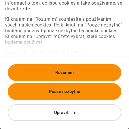
Chyba nastala na naší straně a už ji opravujeme.
informací o tom, co jsou cookies a jaké používáme, se
Zkuste prosím znovu načíst požadovanou stránku.
dozvíte
zde
.
Kliknutím na "Rozumím" souhlasíte s používáním
všech našich cookies. Po kliknutí na "Pouze nezbytné"
Obnovit stránku
Úvodní strana
budeme používat pouze nezbytné technické cookies.
Kliknutím na "Upravit" můžete vybrat, které cookies
budeme používat.
Svou volbu můžete kdykoliv změnit.
Rozumím
Pouze nezbytné
Upravit