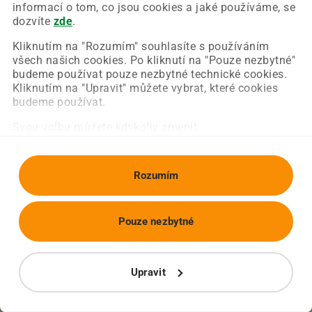
Chyba nastala na naší straně a už ji opravujeme.
informací o tom, co jsou cookies a jaké používáme, se
Zkuste prosím znovu načíst požadovanou stránku.
dozvíte
zde
.
Kliknutím na "Rozumím" souhlasíte s používáním
všech našich cookies. Po kliknutí na "Pouze nezbytné"
Obnovit stránku
Úvodní strana
budeme používat pouze nezbytné technické cookies.
Kliknutím na "Upravit" můžete vybrat, které cookies
budeme používat.
Svou volbu můžete kdykoliv změnit.
Rozumím
Pouze nezbytné
Upravit