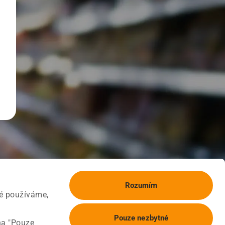
Rozumím
ké používáme,
Pouze nezbytné
na "Pouze