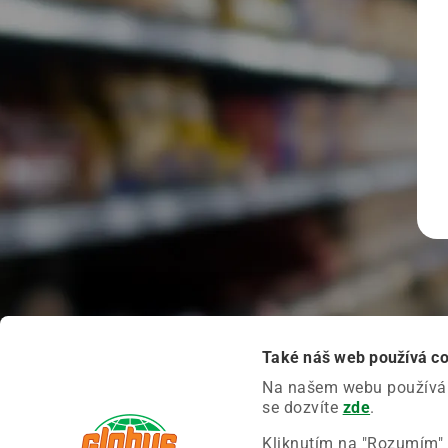
Také náš web používá c
Na našem webu používáme
se dozvíte
zde
.
Kliknutím na "Rozumím" 