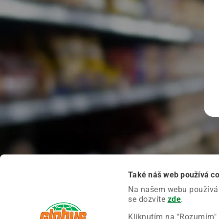
Také náš web používá c
Na našem webu používáme
se dozvíte
zde
.
Kliknutím na "Rozumím" 