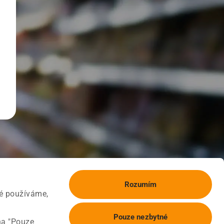
Rozumím
ké používáme,
Pouze nezbytné
na "Pouze