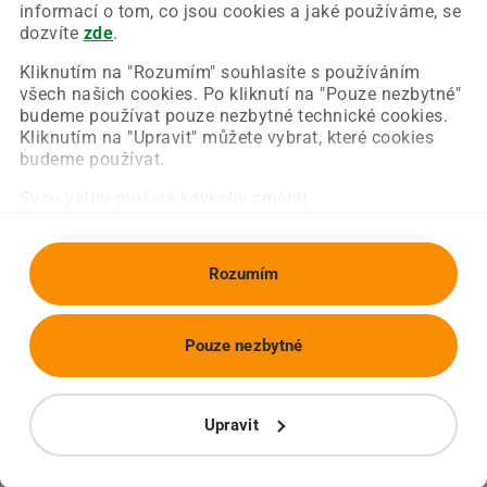
Chyba nastala na naší straně a už ji opravujeme.
informací o tom, co jsou cookies a jaké používáme, se
Zkuste prosím znovu načíst požadovanou stránku.
dozvíte
zde
.
Kliknutím na "Rozumím" souhlasíte s používáním
všech našich cookies. Po kliknutí na "Pouze nezbytné"
Obnovit stránku
Úvodní strana
budeme používat pouze nezbytné technické cookies.
Kliknutím na "Upravit" můžete vybrat, které cookies
budeme používat.
Svou volbu můžete kdykoliv změnit.
Rozumím
Pouze nezbytné
Upravit