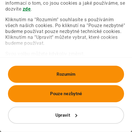
Chyba nastala na naší straně a už ji opravujeme.
informací o tom, co jsou cookies a jaké používáme, se
Zkuste prosím znovu načíst požadovanou stránku.
dozvíte
zde
.
Kliknutím na "Rozumím" souhlasíte s používáním
všech našich cookies. Po kliknutí na "Pouze nezbytné"
Obnovit stránku
Úvodní strana
budeme používat pouze nezbytné technické cookies.
Kliknutím na "Upravit" můžete vybrat, které cookies
budeme používat.
Svou volbu můžete kdykoliv změnit.
Rozumím
Pouze nezbytné
Upravit