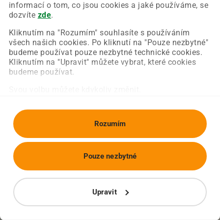
Chyba nastala na naší straně a už ji opravujeme.
informací o tom, co jsou cookies a jaké používáme, se
Zkuste prosím znovu načíst požadovanou stránku.
dozvíte
zde
.
Kliknutím na "Rozumím" souhlasíte s používáním
všech našich cookies. Po kliknutí na "Pouze nezbytné"
Obnovit stránku
Úvodní strana
budeme používat pouze nezbytné technické cookies.
Kliknutím na "Upravit" můžete vybrat, které cookies
budeme používat.
Svou volbu můžete kdykoliv změnit.
Rozumím
Pouze nezbytné
Upravit