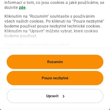
Chyba nastala na naší straně a už ji opravujeme.
informací o tom, co jsou cookies a jaké používáme, se
Zkuste prosím znovu načíst požadovanou stránku.
dozvíte
zde
.
Kliknutím na "Rozumím" souhlasíte s používáním
všech našich cookies. Po kliknutí na "Pouze nezbytné"
Obnovit stránku
Úvodní strana
budeme používat pouze nezbytné technické cookies.
Kliknutím na "Upravit" můžete vybrat, které cookies
budeme používat.
Svou volbu můžete kdykoliv změnit.
Rozumím
Pouze nezbytné
Upravit