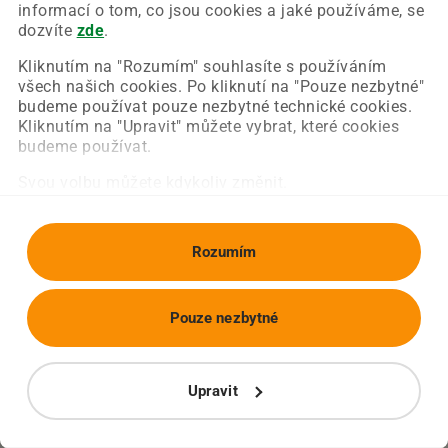
Chyba nastala na naší straně a už ji opravujeme.
informací o tom, co jsou cookies a jaké používáme, se
Zkuste prosím znovu načíst požadovanou stránku.
dozvíte
zde
.
Kliknutím na "Rozumím" souhlasíte s používáním
všech našich cookies. Po kliknutí na "Pouze nezbytné"
Obnovit stránku
Úvodní strana
budeme používat pouze nezbytné technické cookies.
Kliknutím na "Upravit" můžete vybrat, které cookies
budeme používat.
Svou volbu můžete kdykoliv změnit.
Rozumím
Pouze nezbytné
Upravit