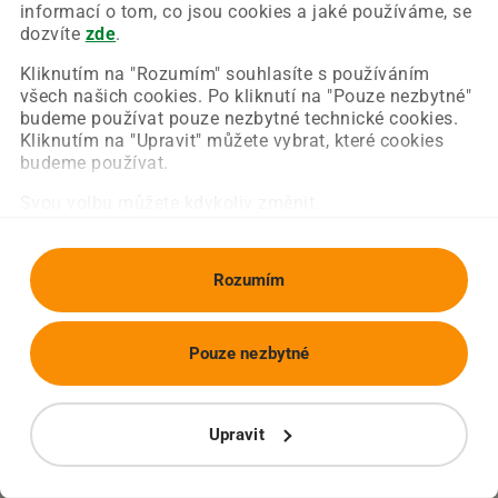
Chyba nastala na naší straně a už ji opravujeme.
informací o tom, co jsou cookies a jaké používáme, se
Zkuste prosím znovu načíst požadovanou stránku.
dozvíte
zde
.
Kliknutím na "Rozumím" souhlasíte s používáním
všech našich cookies. Po kliknutí na "Pouze nezbytné"
Obnovit stránku
Úvodní strana
budeme používat pouze nezbytné technické cookies.
Kliknutím na "Upravit" můžete vybrat, které cookies
budeme používat.
Svou volbu můžete kdykoliv změnit.
Rozumím
Pouze nezbytné
Upravit