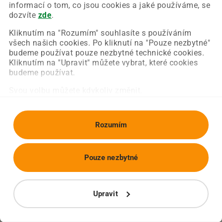
Chyba nastala na naší straně a už ji opravujeme.
informací o tom, co jsou cookies a jaké používáme, se
Zkuste prosím znovu načíst požadovanou stránku.
dozvíte
zde
.
Kliknutím na "Rozumím" souhlasíte s používáním
všech našich cookies. Po kliknutí na "Pouze nezbytné"
Obnovit stránku
Úvodní strana
budeme používat pouze nezbytné technické cookies.
Kliknutím na "Upravit" můžete vybrat, které cookies
budeme používat.
Svou volbu můžete kdykoliv změnit.
Rozumím
Pouze nezbytné
Upravit