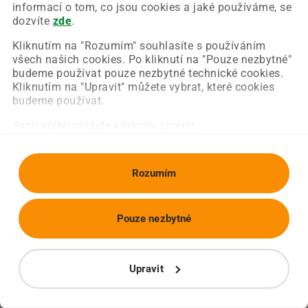
Chyba nastala na naší straně a už ji opravujeme.
informací o tom, co jsou cookies a jaké používáme, se
Zkuste prosím znovu načíst požadovanou stránku.
dozvíte
zde
.
Kliknutím na "Rozumím" souhlasíte s používáním
všech našich cookies. Po kliknutí na "Pouze nezbytné"
Obnovit stránku
Úvodní strana
budeme používat pouze nezbytné technické cookies.
Kliknutím na "Upravit" můžete vybrat, které cookies
budeme používat.
Svou volbu můžete kdykoliv změnit.
Rozumím
Pouze nezbytné
Upravit