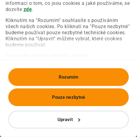
Chyba nastala na naší straně a už ji opravujeme.
informací o tom, co jsou cookies a jaké používáme, se
Zkuste prosím znovu načíst požadovanou stránku.
dozvíte
zde
.
Kliknutím na "Rozumím" souhlasíte s používáním
všech našich cookies. Po kliknutí na "Pouze nezbytné"
Obnovit stránku
Úvodní strana
budeme používat pouze nezbytné technické cookies.
Kliknutím na "Upravit" můžete vybrat, které cookies
budeme používat.
Svou volbu můžete kdykoliv změnit.
Rozumím
Pouze nezbytné
Upravit