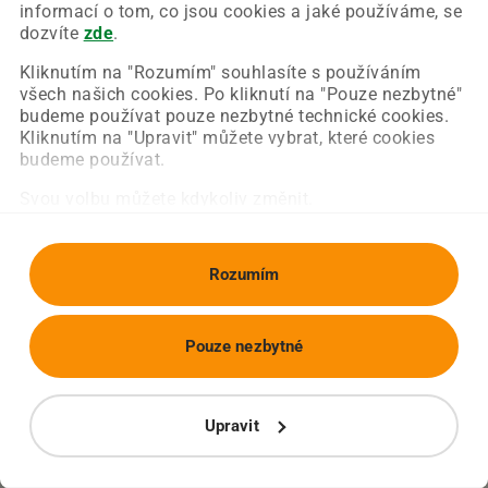
Chyba nastala na naší straně a už ji opravujeme.
informací o tom, co jsou cookies a jaké používáme, se
Zkuste prosím znovu načíst požadovanou stránku.
dozvíte
zde
.
Kliknutím na "Rozumím" souhlasíte s používáním
všech našich cookies. Po kliknutí na "Pouze nezbytné"
Obnovit stránku
Úvodní strana
budeme používat pouze nezbytné technické cookies.
Kliknutím na "Upravit" můžete vybrat, které cookies
budeme používat.
Svou volbu můžete kdykoliv změnit.
Rozumím
Pouze nezbytné
Upravit