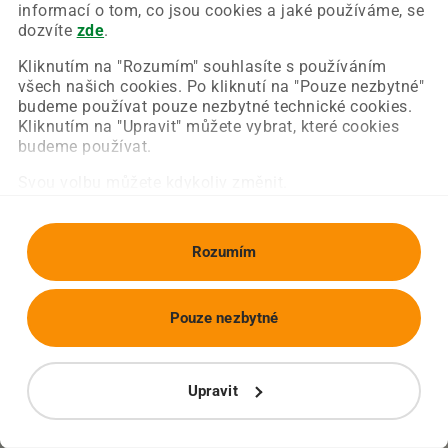
Chyba nastala na naší straně a už ji opravujeme.
informací o tom, co jsou cookies a jaké používáme, se
Zkuste prosím znovu načíst požadovanou stránku.
dozvíte
zde
.
Kliknutím na "Rozumím" souhlasíte s používáním
všech našich cookies. Po kliknutí na "Pouze nezbytné"
Obnovit stránku
Úvodní strana
budeme používat pouze nezbytné technické cookies.
Kliknutím na "Upravit" můžete vybrat, které cookies
budeme používat.
Svou volbu můžete kdykoliv změnit.
Rozumím
Pouze nezbytné
Upravit