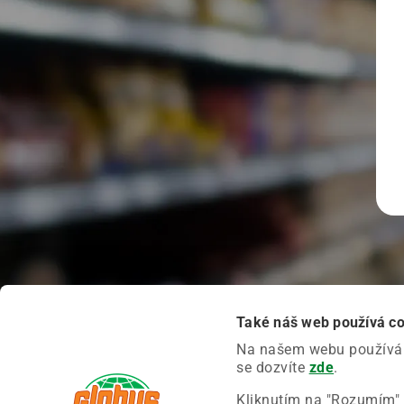
Také náš web používá c
Na našem webu používáme
se dozvíte
zde
.
Kliknutím na "Rozumím" 