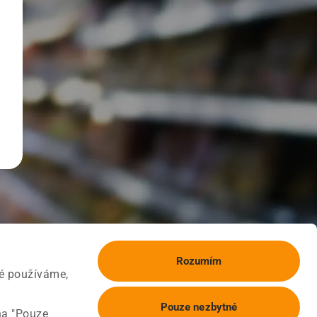
Rozumím
ké používáme,
Pouze nezbytné
na "Pouze